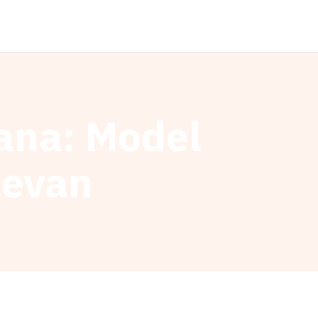
ana: Model
levan