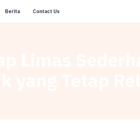
Berita
Contact Us
p Limas Sederh
ik yang Tetap Re