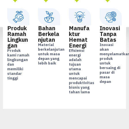
Produk
Bahan
Manufa
Inovasi
Ramah
Berkela
ktur
Tanpa
Lingkun
njutan
Hemat
Batas
gan
Energi
Material
Inovasi
berkelanjutan
akan
Produk
Efisiensi
untuk masa
menyelamatka
kami ramah
energi
depan yang
produk
lingkungan
adalah
lebih baik
untuk
dan
tujuan
bersaing di
memiliki
utama
pasar di
standar
untuk
masa
tinggi
mencapai
depan
produktivitas
bisnis yang
tahan lama