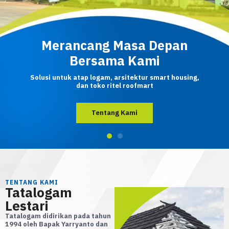
Merancang Masa Depan
Bersama Kami
Solusi untuk atap logam, arsitektur smart housing,
dan toko ritel roofmart
Produk Kami
Produk Kami
Tentang Kami
TENTANG KAMI
Tatalogam
Lestari
Tatalogam didirikan pada tahun
1994 oleh Bapak Yarryanto dan