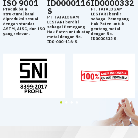
ISO 9001
ID0000116
ID0000332
S
Produk baja
PT. TATALOGAM
struktural kami
LESTARI berdiri
PT. TATALOGAM
diproduksi sesuai
sebagai Pemegang
LESTARI berdiri
dengan standar
Hak Paten untuk
sebagai Pemegang
ASTM, AISC, dan ISO
genteng metal
Hak Paten untuk atap
yang relevan.
dengan No.
metal dengan No.
ID0000332 S.
ID0-000-116-S.