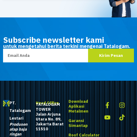
Subscribe newsletter kami
untuk mengetahui berita terkini mengenai Tatalogam.
Download
PT.
Head Office
TATALOGAM
Aplikasi
TOWER
Tatalogam
Metalmen
Jalan Arjuna
Lestari
Utara No. 89,
Garansi
Jakarta Barat
Produsen
Simantap
11510
atap baja
ringan
Roof Calculator