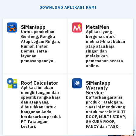
DOWNLOAD APLIKASI KAMI
SiMantapp
MetalMen
Untuk pembelian
Aplikasi yang
Genteng, Rangka
berguna untuk
Atap Logam Ringan,
melihat-lihat bahan
Rumah Instan
atap atau baja
Domus, serta
ringan dan
layanan
melakukan
pemasangannya.
pemesanan secara
online.
Roof Calculator
SiMantapp
Warranty
Aplikasi ini akan
Service
menghitung jumlah
spesifik rangka baja
Daftarkan garansi
dan atap yang
produk Tatalogam.
dibutuhkan untuk
Saat ini mendukung
bangunan Anda,
untuk merek: MULTI
berdasarkan produk
ROOF, MULTI SIRAP,
PT Tatalogam
SAKURA ROOF,
Lestari.
FANCY dan TASO.