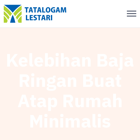
Kelebihan Baja
Ringan Buat
Atap Rumah
Minimalis