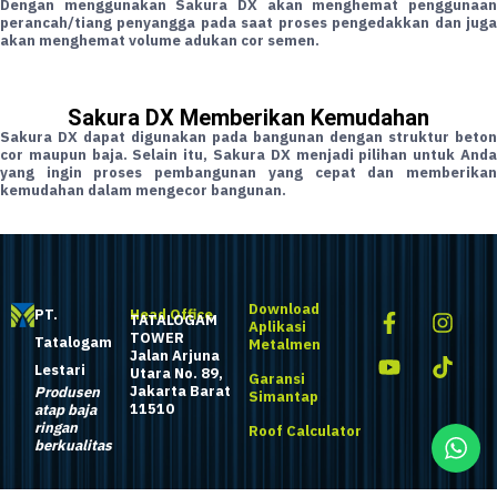
Dengan menggunakan Sakura DX akan menghemat penggunaan
perancah/tiang penyangga pada saat proses pengedakkan dan juga
akan menghemat volume adukan cor semen.
Sakura DX Memberikan Kemudahan
Sakura DX dapat digunakan pada bangunan dengan struktur beton
cor maupun baja. Selain itu, Sakura DX menjadi pilihan untuk Anda
yang ingin proses pembangunan yang cepat dan memberikan
kemudahan dalam mengecor bangunan.
Download
PT.
Head Office
TATALOGAM
Aplikasi
TOWER
Tatalogam
Metalmen
Jalan Arjuna
Lestari
Utara No. 89,
Garansi
Jakarta Barat
Produsen
Simantap
11510
atap baja
ringan
Roof Calculator
berkualitas