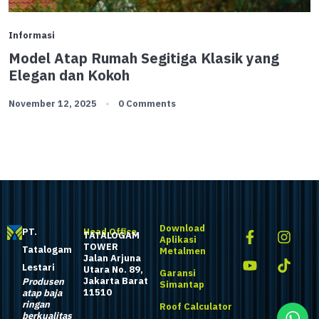
Informasi
Model Atap Rumah Segitiga Klasik yang
Elegan dan Kokoh
November 12, 2025
0 Comments
Download
PT.
Head Office
TATALOGAM
Aplikasi
TOWER
Tatalogam
Metalmen
Jalan Arjuna
Lestari
Utara No. 89,
Garansi
Jakarta Barat
Produsen
Simantap
11510
atap baja
ringan
Roof Calculator
berkualitas