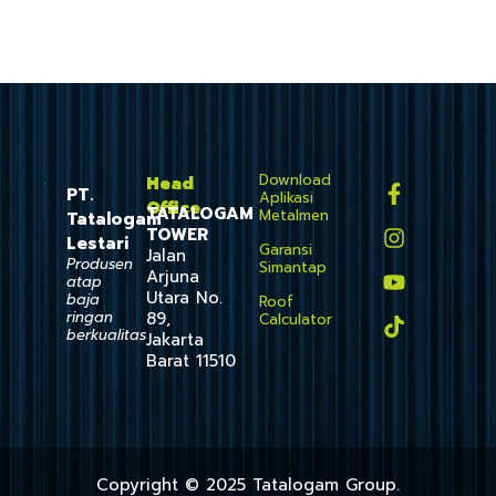
Download
Head
PT.
Aplikasi
Office
TATALOGAM
Metalmen
Tatalogam
TOWER
Lestari
Garansi
Jalan
Produsen
Simantap
Arjuna
atap
Utara No.
baja
Roof
ringan
89,
Calculator
berkualitas
Jakarta
Barat 11510
Copyright © 2025 Tatalogam Group.