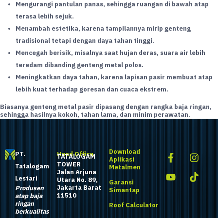
Mengurangi pantulan panas, sehingga ruangan di bawah atap
terasa lebih sejuk.
Menambah estetika, karena tampilannya mirip genteng
tradisional tetapi dengan daya tahan tinggi.
Mencegah berisik, misalnya saat hujan deras, suara air lebih
teredam dibanding genteng metal polos.
Meningkatkan daya tahan, karena lapisan pasir membuat atap
lebih kuat terhadap goresan dan cuaca ekstrem.
Biasanya genteng metal pasir dipasang dengan rangka baja ringan,
sehingga hasilnya kokoh, tahan lama, dan minim perawatan.
Download
PT.
Head Office
TATALOGAM
Aplikasi
TOWER
Tatalogam
Metalmen
Jalan Arjuna
Lestari
Utara No. 89,
Garansi
Jakarta Barat
Produsen
Simantap
11510
atap baja
ringan
Roof Calculator
berkualitas